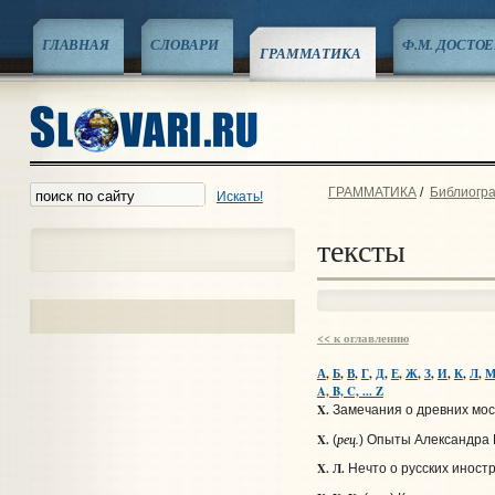
ГЛАВНАЯ
СЛОВАРИ
Ф.М. ДОСТО
ГРАММАТИКА
ГРАММАТИКА
/
Библиогра
Искать!
тексты
<< к оглавлению
А
,
Б
,
В
,
Г
,
Д
,
Е
,
Ж
,
З
,
И
,
К
,
Л
,
A, B, C, ... Z
X.
Замечания о древних моск
рец.
X.
(
) Опыты Александра Ш
X. Л.
Нечто о русских иностр