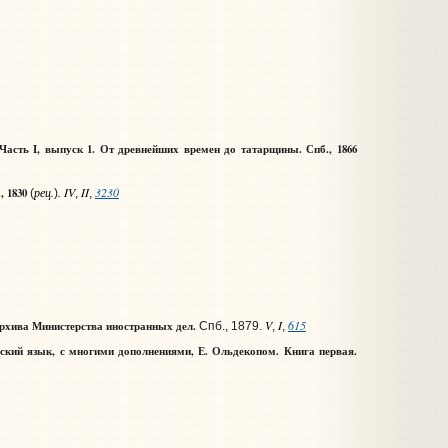
Часть I, выпуск 1.
От древнейших времен до татарщины. Спб.,
1866
рец.
. IV
II
3230
, 1830
(
)
,
,
V
I
615
 архива Министерства иностранных дел.
Спб., 1879.
,
,
йский язык, с многими дополнениями, Е. Ольдекопом. Книга первая.