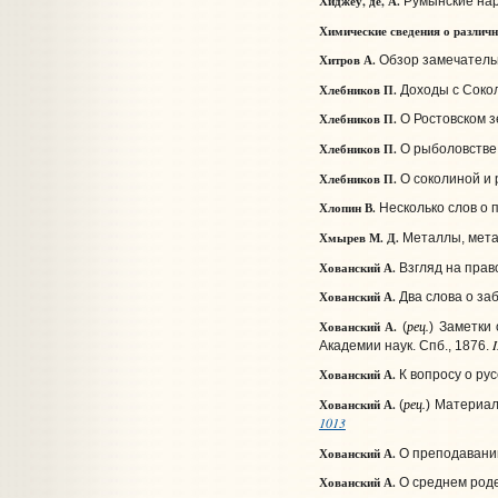
Хиджеу, де, А.
Румынские нар
Химические сведения о различн
Хитров А.
Обзор замечательн
Хлебников П.
Доходы с Сокол
Хлебников П.
О Ростовском 
Хлебников П.
О рыболовстве 
Хлебников П.
О соколиной и 
Хлопин В.
Несколько слов о 
Хмырев М. Д.
Металлы, метал
Хованский А.
Взгляд на прав
Хованский А.
Два слова о за
рец.
Хованский А.
(
) Заметки
I
Академии наук. Спб., 1876.
Хованский А.
К вопросу о ру
рец.
Хованский А.
(
) Материал
1013
Хованский А.
О преподавании
Хованский А.
О среднем роде