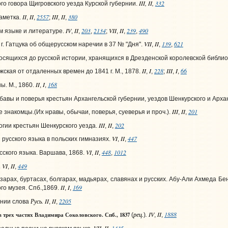
III, II,
332
о говора Щигровского уезда Курской губернии.
II
II
2557
III
II
380
аметка.
,
,
;
,
,
IV
II
203
2134
VII
II
239
490
 языке и литературе.
,
,
,
;
,
,
,
VII
II
139
621
г. Гатцука об общерусском наречии в 37 № "Дня".
,
,
,
осящихся до русской истории, хранящихся в Дрезденской королевской библио
II
I
228
III
I
66
ская от отдаленных времен до 1841 г. М., 1878.
,
,
;
,
,
II
I
168
. М., 1860.
,
,
авы и поверья крестьян Архангельской губернии, уездов Шенкурского и Архан
III
II
201
знакомцы.(Их нравы, обычаи, поверья, суеверья и проч.).
,
,
III
II
202
гии крестьян Шенкурского уезда.
,
,
VI
II
447
русского языка в польских гимназиях.
,
,
VI
II
448
1012
сского языка. Варшава, 1868.
,
,
,
VI
II
449
.
,
,
зарах, буртасах, болгарах, мадьярах, славянах и русских. Абу-Али Ахмеда Б
II
I
169
го музея. Спб.,1869.
,
,
Русь. II
II
2205
нии слова
,
,
рец.
. IV
II
1888
 трех частях Владимира Соколовского. Спб., 1837
(
)
,
,