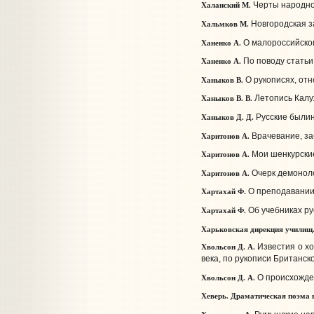
Халанский М.
Черты народног
Хальмков М.
Новгородская з
Ханенко А.
О малороссийском
Ханенко А.
По поводу статьи 
Ханыков В.
О рукописях, отн
Ханыков В. В.
Летопись Калуж
Ханыков Д.
Д.
Русские былины
Харитонов А.
Врачевание, заб
Харитонов А.
Мои шенкурские 
Харитонов А.
Очерк демоноло
Хартахай Ф.
О преподавании 
Хартахай Ф.
Об учебниках ру
Харьковская дирекция училищ
Хвольсон Д. А.
Известия о хо
века, по рукописи Британско
Хвольсон Д. А.
О происхожде
Хеверь.
Драматическая поэма в