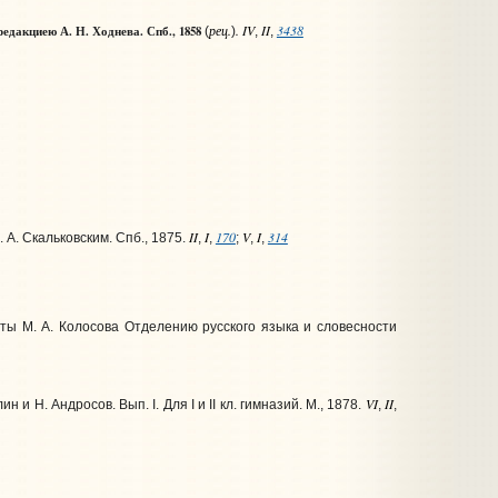
рец.
. IV
II
3438
редакциею А. Н. Ходнева. Спб.,
1858
(
)
,
,
II
I
170
V
I
314
А. Скальковским. Спб., 1875.
,
,
;
,
,
еты М. А. Колосова Отделению русского языка и словесности
VI
II
 Н. Андросов. Вып. I. Для I и II кл. гимназий. М., 1878.
,
,