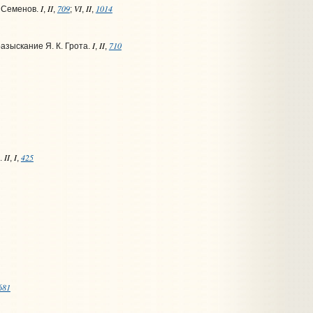
I
II
709
VI
II
1014
 Семенов.
,
,
;
,
,
I
II
710
азыскание Я. К. Грота.
,
,
II
I
425
.
,
,
681