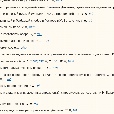
VII
II
1435
одные песни на русском языке.
,
,
ых предметах из вседневной жизни. Сочинение Джонсона, переведенное и изданное под 
IV
II
1401
ых явлений русской журналистики за прошедший год.
,
,
V
II
910
ьничьей и Рыбацкой слобод в Ростове в XVII столетии.
,
,
V
II
1062
земляном вале.
,
,
V
II
911
в Ростовском озере.
,
,
V
II
1771
рыбной ловле в Ростове.
,
,
II
II
1043
пермяках.
,
,
лические изделия и минералы в древней России. Исправлено и дополнено К. 
I
II
707
,
758
II
II
1044
IV
II
2944
описание вообще.
,
,
;
,
,
;
,
,
I
II
318
бытом грамматическом разборе.
,
,
 о языке и народной поэзии в области северновеликорусского наречия. Отч
II
II
166
,
,
I
II
708
сском правописании.
,
,
ы и задачи для письменных упражнений, с предисловием, составили Н. Баталин и
VI
II
450
 русского языка.
,
,
III
II
297
 в народном говоре Воронежской губернии.
,
,