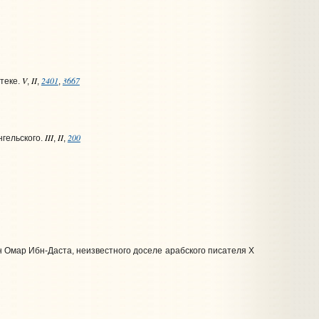
V
II
2401
3667
теке.
,
,
,
III
II
200
гельского.
,
,
ен Омар Ибн-Даста, неизвестного доселе арабского писателя Х