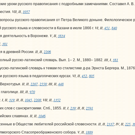
ские уроки русского правописания с подробными замечаниями. Составил А. В.
VII
II
1057
вестия.
,
,
вопросы русского правописания от Петра Великого доныне. Филологическое р
VI
II
451
840
русского языка и словесности в Казани в июле 1866 г.
,
,
,
V
II
3834
я деятельность в Воронеже.
,
,
I
381
,
II
II
2206
 в древней России.
,
,
III
I
381
олный русско-латинский словарь. Вып. 1– 2. М., 1880– 1882.
,
,
сско-латинский словарь к темам по стилистике д-ра Эрнста Бергера. М., 1876
VI
II
452
805
 русского языка в педагогических курсах.
,
,
,
II
II
2207
2558
III
II
448
 Верхотурья.
,
,
,
;
,
,
III
II
970
 глаголице.
,
,
I
II
319
II
II
1045
2208
VII
II
1352
.
,
,
;
,
,
,
;
,
,
II
I
239
II
II
2591
х слов с санскритскими. Спб., 1855.
,
,
;
,
,
II
II
1046
ийских славянах.
,
,
II
II
2337
IV
II
225
3
сенные в Обществе любителей российской словесности.
,
,
;
,
,
,
V
II
1889
лмогорского Спасопреображенского собора.
,
,