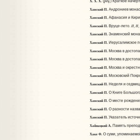
рец.
X. X. X.
(
) Краткое начер
Хавский П.
Андрониев мона
Хавский П.
Афанасия и Кирил
II
II
Хавский П.
Вруце-лето.
,
,
Хавский П.
Знаменский мона
Хавский П.
Иерусалимское п
Хавский П.
Москва в достоп
Хавский П.
Москва в достоп
Хавский П.
Москва и окрестн
Хавский П.
Московский Покр
Хавский П.
Неделя и седмиц
Хавский П.
О Книге Большого
Хавский П.
О месте рождени
Хавский П.
О разности назв
Хавский П.
Указатель источни
Хайнацкий А.
Память препод
Хаке Ф.
О суми, упоминаемой