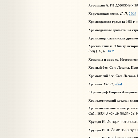
Хорошхин А.
Из дорожных за
II
II
2909
Хорутанская песня.
,
,
Храмозданная грамота 1684 г. н
Храмозданные грамоты на строе
Хранилища славянских древно
Хрестоматия к "Опыту историч
рец.
. V
II
3835
(
)
,
,
Христина и двор ее. Историческ
Хромый бес. Соч. Лесажа. Перев.
Хромоногий бес. Соч. Лесажа. 
VII
II
2804
Хроника.
,
,
"Хронограф Георгия Амартола
Хронологический каталог славя
Хронологическое и синхронист
Спб., 1833
[В конце подпись: N
Хрущов И.
История отечеств
Хрущов И. П.
Заметки о русс