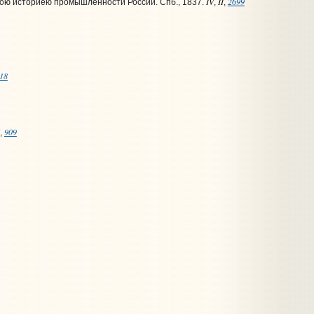
IV
II
2699
кою историею промышленности России. Спб., 1837.
,
,
18
909
,