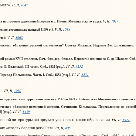
II
II
1047
меток.
,
,
V
II
1017
а построение деревянной церкви в с. Игове, Меленковского уезда.
,
,
V
II
1018
ние деревянных церквей [1698 г.].
,
,
V
II
3668
стей.
,
,
еского обозрения русской словесности" Ореста Миллера. Издание 2-е, дополненное. 
ий роман XVII столетия. Соч. Фан-дер-Фельде. Перевел с немецкого С. де Шапает. Спб.
рец.
. IV
II
3232
 В. Волжский. III части. Спб., 1832
(
)
,
,
рец.
. IV
II
3231
Перевод Пасынкова. Часть I. Спб., 1832
(
)
,
,
VII
II
1950
".
,
,
но-русских книг церковной печати с 1517 по 1821 г. Библиотеки Московского главного
ическое обозрение всемирной истории. Сочинение Кольрауша. Переведенное на росси
рец.
. IV
II
3439
] (
)
,
,
VII
II
1527
енной литературы как предмет университетского образования.
,
,
III
II
406
ких жителях берегов реки Ояти.
,
,
V
I
616