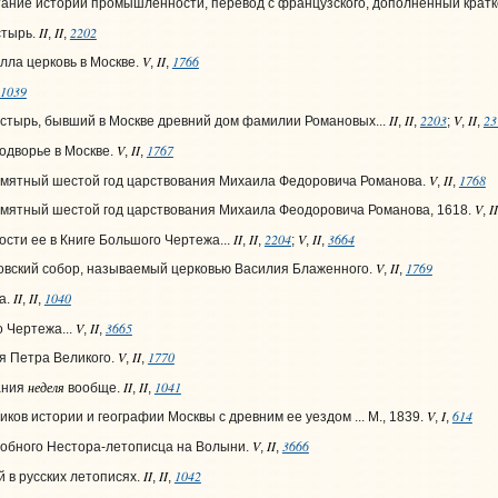
тание истории промышленности, перевод с французского, дополненный крат
II
II
2202
стырь.
,
,
V
II
1766
ла церковь в Москве.
,
,
1039
II
II
2203
V
II
23
стырь, бывший в Москве древний дом фамилии Романовых...
,
,
;
,
,
V
II
1767
одворье в Москве.
,
,
V
II
1768
амятный шестой год царствования Михаила Федоровича Романова.
,
,
V
II
амятный шестой год царствования Михаила Феодоровича Романова, 1618.
,
II
II
2204
V
II
3664
ости ее в Книге Большого Чертежа...
,
,
;
,
,
V
II
1769
овский собор, называемый церковью Василия Блаженного.
,
,
II
II
1040
а.
,
,
V
II
3665
 Чертежа...
,
,
V
II
1770
я Петра Великого.
,
,
неделя
II
II
1041
ания
вообще.
,
,
V
I
614
ков истории и географии Москвы с древним ее уездом ... М., 1839.
,
,
V
II
3666
обного Нестора-летописца на Волыни.
,
,
II
II
1042
 в русских летописях.
,
,