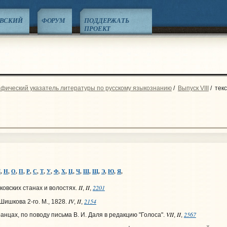
ЕВСКИЙ
ФОРУМ
ПОДДЕРЖАТЬ
ПРОЕКТ
фический указатель литературы по русскому языкознанию
/
Выпуск VIII
/
тек
М
,
Н
,
О
,
П
,
Р
,
С
,
Т
,
У
,
Ф
,
Х
,
Ц
,
Ч
,
Ш
,
Щ
,
Э
,
Ю
,
Я
,
II
II
2201
овских станах и волостях.
,
,
IV
II
2154
ишкова 2-го. М., 1828.
,
,
VII
II
2567
анцах, по поводу письма В. И. Даля в редакцию "Голоса".
,
,