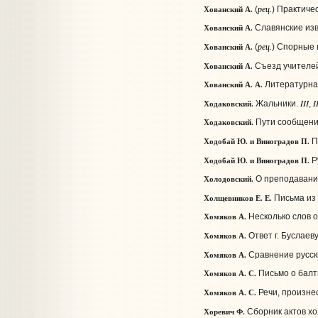
рец.
Хованский А.
(
) Практиче
Хованский А.
Славянские из
рец.
Хованский А.
(
) Спорные 
Хованский А.
Съезд учителей 
Хованский А. А.
Литературна
III
I
Ходаковский.
Жальники.
,
Ходаковский.
Пути сообщения
Ходобай Ю. и Виноградов П.
П
Ходобай Ю. и Виноградов П.
Ру
Холодовский.
О преподавании
Холщевников Е. Е.
Письма из
Хомяков А.
Несколько слов о
Хомяков А.
Ответ г. Буслаеву
Хомяков А.
Сравнение русски
Хомяков А. С.
Письмо о балт
Хомяков А. С.
Речи, произне
Хоревич Ф.
Сборник актов хо